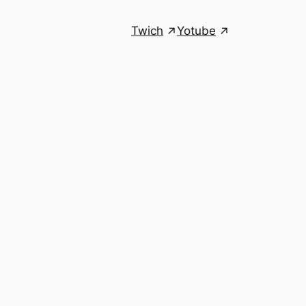
Twich
Yotube