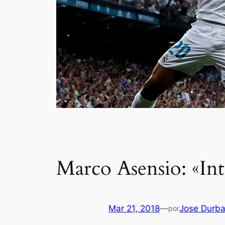
Marco Asensio: «Inte
Mar 21, 2018
—
Jose Durb
por