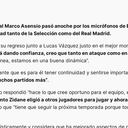
nal Marco Asensio pasó anoche por los micrófonos de E
dad tanto de la Selección como del Real Madrid.
y su regreso junto a Lucas Vázquez justo en el mejor m
tá dando confianza, creo que tanto en ataque como 
línea, estamos en una buena dinámica“.
ante que es para él tener continuidad y sentirse import
uchos partidos más“
.
io respondió “hace lo que cree oportuno para el equipo, 
to Zidane eligió a otros jugadores para jugar y ahora
jo que “tiene que seguir la próxima temporada porque t
lísticamente y considera que ha mejorado aspectos de 