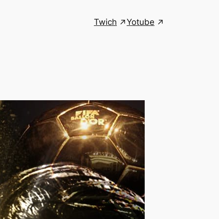
Twich
Yotube