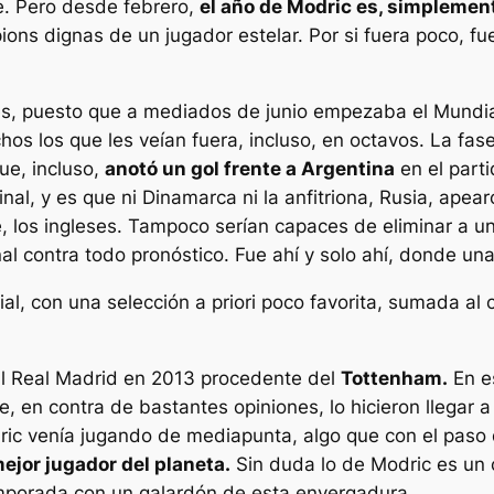
e. Pero desde febrero,
el año de Modric es, simplement
ons dignas de un jugador estelar. Por si fuera poco, fue
, puesto que a mediados de junio empezaba el Mundial
uchos los que les veían fuera, incluso, en octavos. La f
ue, incluso,
anotó un gol frente a Argentina
en el parti
inal, y es que ni Dinamarca ni la anfitriona, Rusia, apea
, los ingleses. Tampoco serían capaces de eliminar a u
inal contra todo pronóstico. Fue ahí y solo ahí, donde un
al, con una selección a priori poco favorita, sumada a
al Real Madrid en 2013 procedente del
Tottenham.
En e
, en contra de bastantes opiniones, lo hicieron llegar a
c venía jugando de mediapunta, algo que con el paso d
mejor jugador del planeta.
Sin duda lo de Modric es un 
emporada con un galardón de esta envergadura.