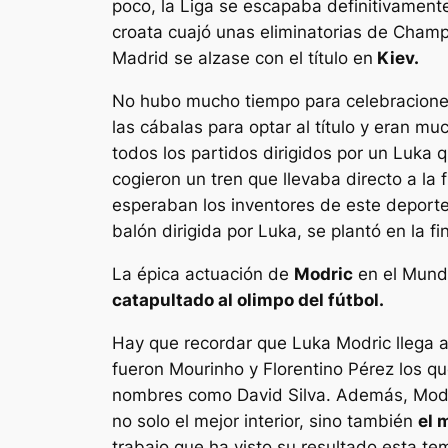
poco, la Liga se escapaba definitivament
croata cuajó unas eliminatorias de Champi
Madrid se alzase con el título en
Kiev.
No hubo mucho tiempo para celebraciones
las cábalas para optar al título y eran m
todos los partidos dirigidos por un Luka q
cogieron un tren que llevaba directo a la f
esperaban los inventores de este deporte
balón dirigida por Luka, se plantó en la f
La épica actuación de
Modric
en el Mundi
catapultado al olimpo del fútbol.
Hay que recordar que Luka Modric llega 
fueron Mourinho y Florentino Pérez los que
nombres como David Silva. Además, Modri
no solo el mejor interior, sino también
el 
trabajo que ha visto su resultado esta t