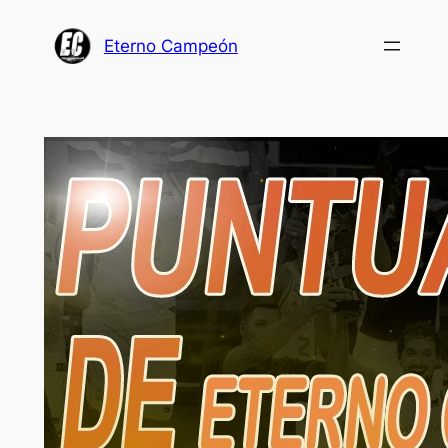
Saltar
al
Eterno Campeón
contenido