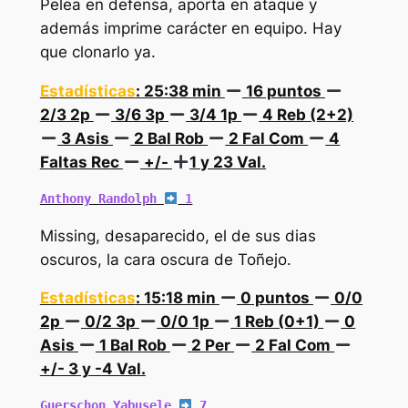
Pelea en defensa, aporta en ataque y
además imprime carácter en equipo. Hay
que clonarlo ya.
Estadísticas
: 25:38 min
16 puntos
2/3 2p
3/6 3p
3/4 1p
4 Reb (2+2)
3 Asis
2 Bal Rob
2 Fal Com
4
Faltas Rec
+/-
1 y 23 Val.
Anthony Randolph 
 1
Missing, desaparecido, el de sus dias
oscuros, la cara oscura de Toñejo.
Estadísticas
: 15:18 min
0 puntos
0/0
2p
0/2 3p
0/0 1p
1 Reb (0+1)
0
Asis
1 Bal Rob
2 Per
2 Fal Com
+/- 3 y -4 Val.
Guerschon Yabusele 
 7