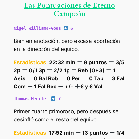
Las Puntuaciones de Eterno
Campeón
Nigel Williams-Goss 
 6
Bien en anotación, pero escasa aportación
en la dirección del equipo.
Estadísticas
: 22:32 min
8 puntos
3/5
2p
0/1 3p
2/2 1p
Reb (0+3)
1
Asis
0 Bal Rob
0 Per
0 Tap
3 Fal
Com
1 Fal Rec
+/-
6 y 6 Val
.
Thomas Heurtel 
 7
Primer cuarto primoroso, pero después se
desinfló como el resto del equipo.
Estadísticas
: 17:52 min
13 puntos
1/4