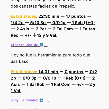
dos canastas fáciles de Prepelic.
Estadísticas
: 22:30 min
17 puntos
1/4 2p
5/10 3p
0/0 1p
1 Reb (1+0)
2 Asis
2 Per
2 Fal Com
1 Faltas
Rec
+/-
12 y 9 Val.
Alberto Abalde 
 3
Hoy no fue la herramienta para todo que
usa Laso.
Estadísticas
: 14:01 min
0 puntos
0/2
2p
0/0 3p
0/0 1p
1 Reb (0+1)
2
Asis
1 Bal Rob
1 Fal Com
+/-
2 y
1 Val.
Rudy Fernandez 
 8,5