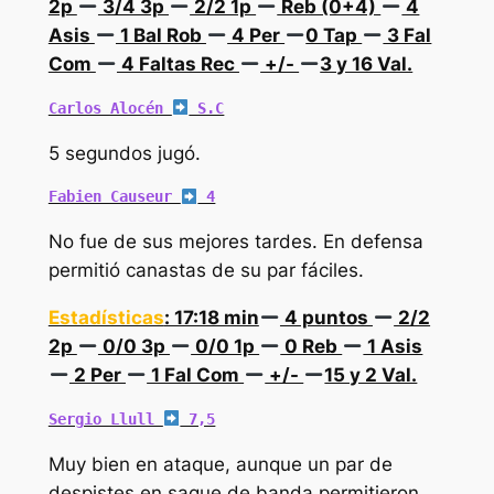
2p
3/4 3p
2/2 1p
Reb (0+4)
4
Asis
1 Bal Rob
4 Per
0 Tap
3 Fal
Com
4 Faltas Rec
+/-
3 y 16 Val.
Carlos Alocén 
 S.C
5 segundos jugó.
Fabien Causeur 
 4
No fue de sus mejores tardes. En defensa
permitió canastas de su par fáciles.
Estadísticas
: 17:18 min
4 puntos
2/2
2p
0/0 3p
0/0 1p
0 Reb
1 Asis
2 Per
1 Fal Com
+/-
15 y 2 Val.
Sergio Llull 
 7,5
Muy bien en ataque, aunque un par de
despistes en saque de banda permitieron