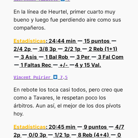
En la línea de Heurtel, primer cuarto muy
bueno y luego fue perdiendo aire como sus
compañeros.
Estadísticas
: 24:44 min
15 puntos
2/4 2p
3/8 3p
2/2 1p
2 Reb (1+1)
3 Asis
1 Bal Rob
3 Per
3 Fal Com
1 Faltas Rec
+/-
4 y 15 Val.
Vincent Poirier 
 7,5
En rebote los toca casi todos, pero creo que
como a Tavares, le respetan poco los
árbitros. Aun así, el mejor de los dos pívots
hoy.
Estadísticas
: 20:45 min
9 puntos
4/7
2p
0/0 3p
1/2 1p
8 Reb (4+4)
0