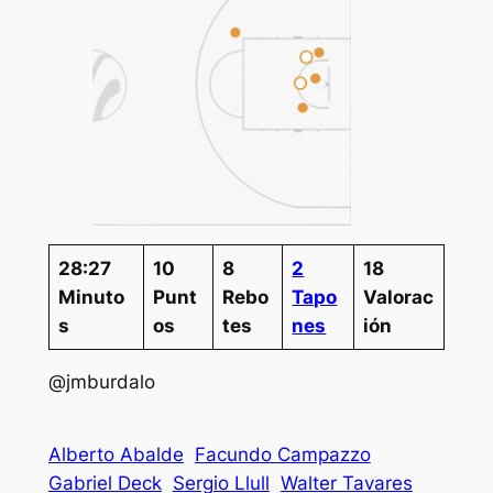
28:27
10
8
2
18
Minuto
Punt
Rebo
Tapo
Valorac
s
os
tes
nes
ión
@jmburdalo
Alberto Abalde
Facundo Campazzo
Gabriel Deck
Sergio Llull
Walter Tavares