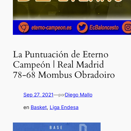
La Puntuación de Eterno
Campeón | Real Madrid
78-68 Mombus Obradoiro
Sep 27, 2021
—
Diego Mallo
por
en
Basket
, 
Liga Endesa