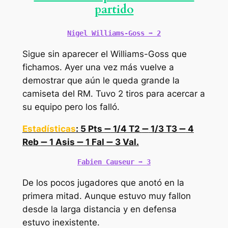
partido
Nigel Williams-Goss 
➡️
 2
Sigue sin aparecer el Williams-Goss que
fichamos. Ayer una vez más vuelve a
demostrar que aún le queda grande la
camiseta del RM. Tuvo 2 tiros para acercar a
su equipo pero los falló.
Estadísticas
: 5 Pts
➖
1/4 T2
➖
1/3 T3
➖
4
Reb
➖
1 Asis
➖
1 Fal
➖
3 Val.
Fabien Causeur 
➡️
 3
De los pocos jugadores que anotó en la
primera mitad. Aunque estuvo muy fallon
desde la larga distancia y en defensa
estuvo inexistente.