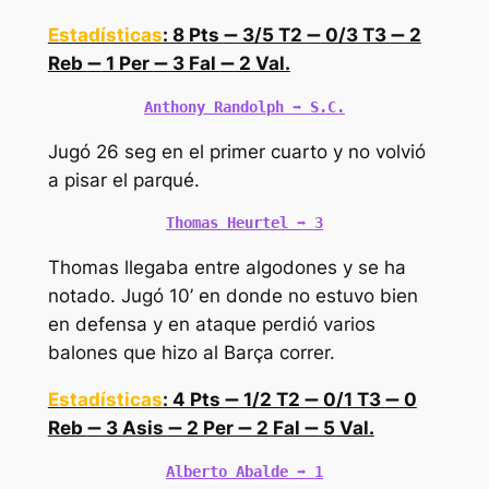
Estadísticas
: 8 Pts
➖
3/5 T2
➖
0/3 T3
➖
2
Reb
➖
1 Per
➖
3 Fal
➖
2 Val.
Anthony Randolph 
➡️
 S.C.
Jugó 26 seg en el primer cuarto y no volvió
a pisar el parqué.
Thomas Heurtel 
➡️
 3
Thomas llegaba entre algodones y se ha
notado. Jugó 10’ en donde no estuvo bien
en defensa y en ataque perdió varios
balones que hizo al Barça correr.
Estadísticas
: 4 Pts
➖
1/2 T2
➖
0/1 T3
➖
0
Reb
➖
3 Asis
➖
2 Per
➖
2 Fal
➖
5 Val.
Alberto Abalde 
➡️
 1