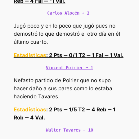
Reb
➖
4 Fal
➖
-1 Val.
Carlos Alocén 
➡️
 2 
Jugó poco y en lo poco que jugó pues no
demostró lo que demostró el otro día en él
último cuarto.
Estadísticas
: 2 Pts
➖
0/1 T2
➖
1 Fal
➖
1 Val.
Vincent Poirier ➡️ 1
Nefasto partido de Poirier que no supo
hacer daño a sus pares como lo estaba
haciendo Tavares.
Estadísticas
: 2 Pts
➖
1/5 T2
➖
4 Reb
➖
1
Rob
➖
4 Val.
Walter Tavares 
➡️
 10