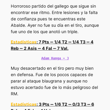
Horroroso partido del gallego que sigue sin
encontrar ese ritmo. Entre lesiones y la falta
de confianza pues te encuentras este
Abalde. Ayer no fue su día en el tiro, aunque
fue uno de los que anotó un triple.
Estadísticas
: 7 Pts
➖
1/4 T2
➖
1/4 T3
➖
4
Reb
➖
2 Asis
➖
4 Fal
➖
7 Val.
Adam Hanga 
➡️
 3
Muy desacertado en el tiro pero muy bien
en defensa. Fue de los pocos capaces de
parar al ataque blaugrana y aunque no
estuvo acertado fue de lo más peligroso del
RM.
Estadísticas
: 3 Pts
➖
1/6 T2
➖
0/3 T3
➖
6