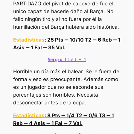
PARTIDAZO del pivot de caboverde fue el
único capaz de hacerle daño al Barça. No
falló ningún tiro y si no fuera por él la
humillación del Barça hubiera sido histórica.
Estadísticas
: 25 Pts
➖
10/10 T2
➖
6 Reb
➖
1
Asis
➖
1 Fal
➖
35 Val.
Sergio Llull 
➡️
 1
Horrible un día más el balear. Se le fuera de
forma y eso es preocupante. Además como
es un jugador que no se esconde sus
porcentajes son horribles. Necesita
desconectar antes de la copa.
Estadísticas
: 8 Pts
➖
1/4 T2
➖
0/6 T3
➖
1
Reb
➖
4 Asis
➖
1 Fal
➖
7 Val.