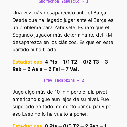
Guerschon Yabusele 
➡️
 1
Una vez más desaparecido ante el Barça.
Desde que ha llegado jugar ante el Barça es
un problema para Yabusele. Es raro que el
Segundo jugador más determinante del RM
desaparezca en los clásicos. Es que en este
partido ni ha tirado.
Estadísticas
: 4 Pts
➖
1/1 T2
➖
0/2 T3
➖
3
Reb
➖
2 Asis
➖
2 Fal
➖
7 Val.
Trey Thompkins 
➡️
 2
Jugó algo más de 10 min pero el ala pivot
americano sigue aún lejos de su nivel. Fue
superado en todo momento por su par y por
eso Laso no lo ha vuelto a poner.
Estadísticas
: 0 Pts
➖
0/3 T2
➖
2 Reb
➖
1