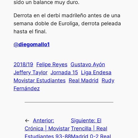
sido un balance muy duro.
Derrota en el derbi madrileño antes de una
semana doble de Euroliga, derrota peleada
hasta el final.
@
diegomallo1
2018/19
Felipe Reyes
Gustavo Ayón
Jeffery Taylor
Jornada 15
Liga Endesa
Movistar Estudiantes
Real Madrid
Rudy
Fernández
←
Anterior:
Siguiente:
El
Crónica | Movistar
Trencilla | Real
Estudiantes 93-88
Madrid 0-2 Real