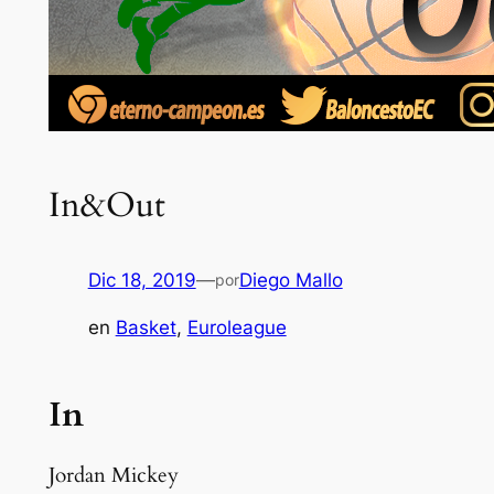
In&Out
Dic 18, 2019
—
Diego Mallo
por
en
Basket
, 
Euroleague
In
Jordan Mickey