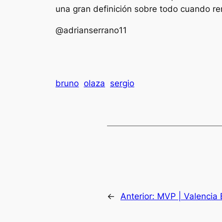
una gran definición sobre todo cuando r
@adrianserrano11
bruno
olaza
sergio
←
Anterior:
MVP | Valencia 