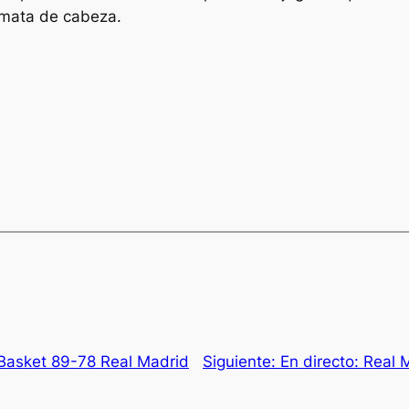
emata de cabeza.
Basket 89-78 Real Madrid
Siguiente:
En directo: Real 