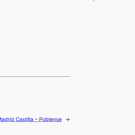
Madrid Castilla – Poblense
→