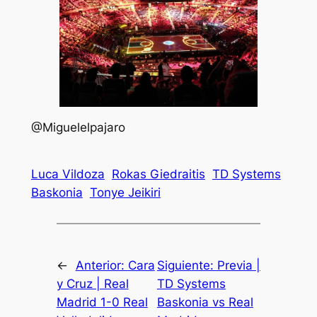
@Miguelelpajaro
Luca Vildoza
Rokas Giedraitis
TD Systems
Baskonia
Tonye Jeikiri
←
Anterior:
Cara
Siguiente:
Previa |
y Cruz | Real
TD Systems
Madrid 1-0 Real
Baskonia vs Real