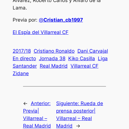
Álvarez, Roberto Carlos y Álvaro de la
Lama.
Previa por:
@
Cristian_cb1997
El Espía del Villarreal CF
2017/18
Cristiano Ronaldo
Dani Carvajal
En directo
Jornada 38
Kiko Casilla
Liga
Santander
Real Madrid
Villarreal CF
Zidane
←
Anterior:
Siguiente:
Rueda de
Previa|
prensa posterior|
Villarreal –
Villarreal – Real
Real Madrid
Madrid
→