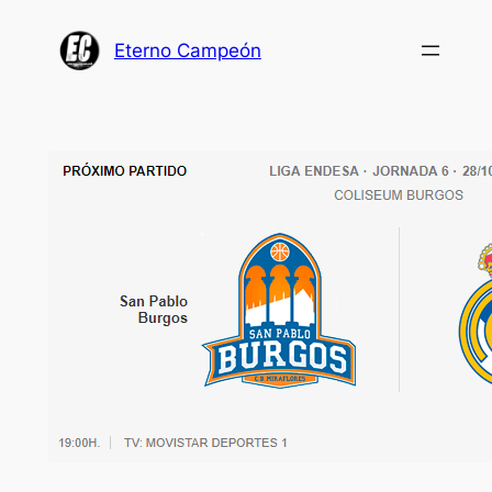
Saltar
al
Eterno Campeón
contenido