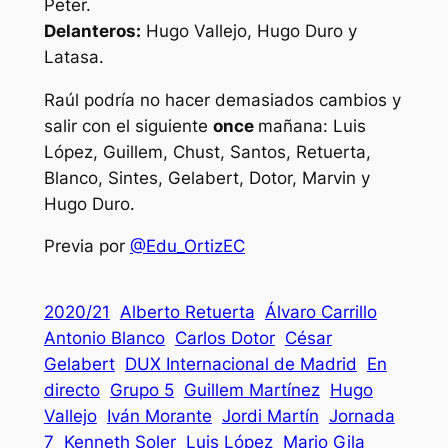
Peter.
Delanteros:
Hugo Vallejo, Hugo Duro y
Latasa.
Raúl podría no hacer demasiados cambios y
salir con el siguiente
once
mañana: Luis
López, Guillem, Chust, Santos, Retuerta,
Blanco, Sintes, Gelabert, Dotor, Marvin y
Hugo Duro.
Previa por
@Edu_OrtizEC
2020/21
Alberto Retuerta
Álvaro Carrillo
Antonio Blanco
Carlos Dotor
César
Gelabert
DUX Internacional de Madrid
En
directo
Grupo 5
Guillem Martínez
Hugo
Vallejo
Iván Morante
Jordi Martín
Jornada
7
Kenneth Soler
Luis López
Mario Gila