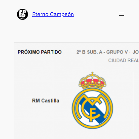
Saltar
al
Eterno Campeón
contenido