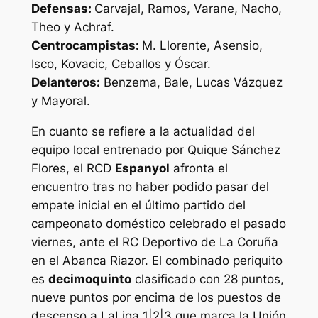
Defensas:
Carvajal, Ramos, Varane, Nacho,
Theo y Achraf.
Centrocampistas:
M. Llorente, Asensio,
Isco, Kovacic, Ceballos y Óscar.
Delanteros:
Benzema, Bale, Lucas Vázquez
y Mayoral.
En cuanto se refiere a la actualidad del
equipo local entrenado por Quique Sánchez
Flores, el RCD
Espanyol
afronta el
encuentro tras no haber podido pasar del
empate inicial en el último partido del
campeonato doméstico celebrado el pasado
viernes, ante el RC Deportivo de La Coruña
en el Abanca Riazor. El combinado periquito
es
decimoquinto
clasificado con 28 puntos,
nueve puntos por encima de los puestos de
descenso a LaLiga 1|2|3 que marca la Unión