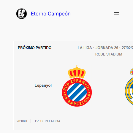
Saltar
al
Eterno Campeón
contenido