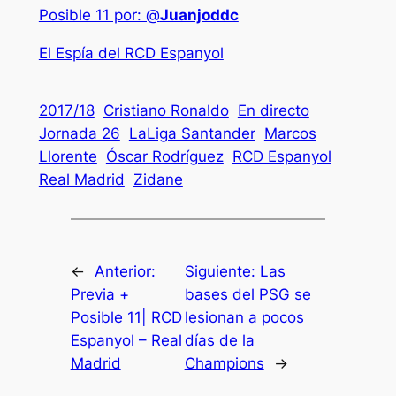
Posible 11 por: @
Juanjoddc
El Espía del RCD Espanyol
2017/18
Cristiano Ronaldo
En directo
Jornada 26
LaLiga Santander
Marcos
Llorente
Óscar Rodríguez
RCD Espanyol
Real Madrid
Zidane
←
Anterior:
Siguiente:
Las
Previa +
bases del PSG se
Posible 11| RCD
lesionan a pocos
Espanyol – Real
días de la
Madrid
Champions
→