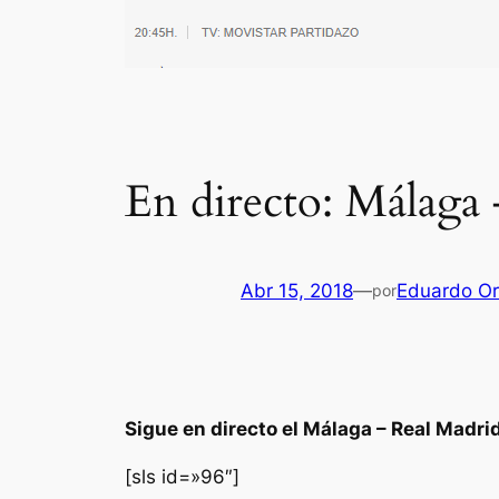
En directo: Málaga
Abr 15, 2018
—
Eduardo Or
por
Sigue en directo el Málaga – Real Madri
[sls id=»96″]