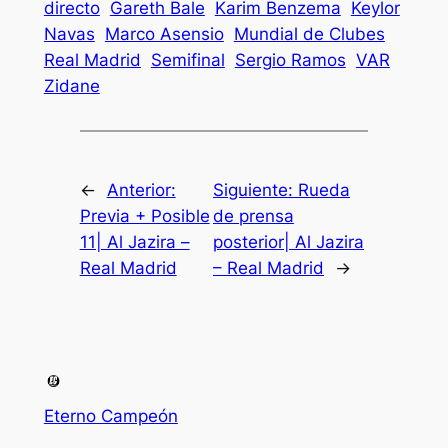
directo
Gareth Bale
Karim Benzema
Keylor
Navas
Marco Asensio
Mundial de Clubes
Real Madrid
Semifinal
Sergio Ramos
VAR
Zidane
←
Anterior:
Siguiente:
Rueda
Previa + Posible
de prensa
11| Al Jazira –
posterior| Al Jazira
Real Madrid
– Real Madrid
→
Eterno Campeón