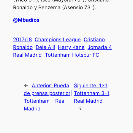
Ronaldo y Benzema (Asensio 73´).
@
Mbadios
2017/18
Champions League
Cristiano
Ronaldo
Dele Alli
Harry Kane
Jornada 4
Real Madrid
Tottenham Hotspur FC
←
Anterior:
Rueda
Siguiente:
1×1|
de prensa posterior|
Tottenham 3-1
Tottenham – Real
Real Madrid
Madrid
→