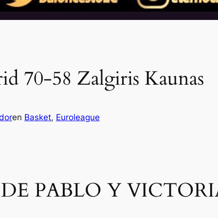
id 70-58 Zalgiris Kaunas
dor
en
Basket
, 
Euroleague
DE PABLO Y VICTORI