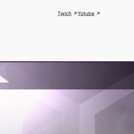
Twich
Yotube