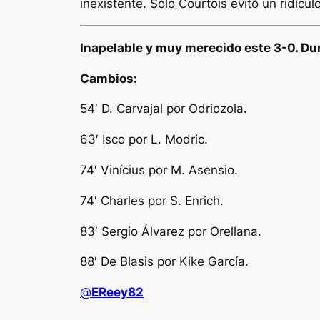
inexistente. Sólo Courtois evitó un ridícul
Inapelable y muy merecido este 3-0. Dur
Cambios:
54′ D. Carvajal por Odriozola.
63′ Isco por L. Modric.
74′ Vinícius por M. Asensio.
74′ Charles por S. Enrich.
83′ Sergio Álvarez por Orellana.
88′ De Blasis por Kike García.
@
EReey82