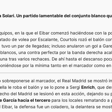
a Solari. Un partido lamentable del conjunto blanco q
ipos, en la que el Eibar comenzó haciéndose con la pos
tado de volea por Escalante, Courtois rozó el balón con
 tuvo un par de llegadas; incluso anularon un gol a Gare
os blancos, una contra perfecta por la banda derecha ac
tuna tras varios rechaces. De ahí hasta el descanso poc
oniéndose por la mínima tanto en el marcador como en 
 o sobreponerse al marcador, el Real Madrid se mostró in
lla le roba el balón y se lo pone a Sergi
Enrich
, que de
erecho del Madrid se lesionó en esta acción, dejando su 
e García hacía el tercero
para los locales rematando a p
ibar, la defensa fue un coladero, la delantera se most