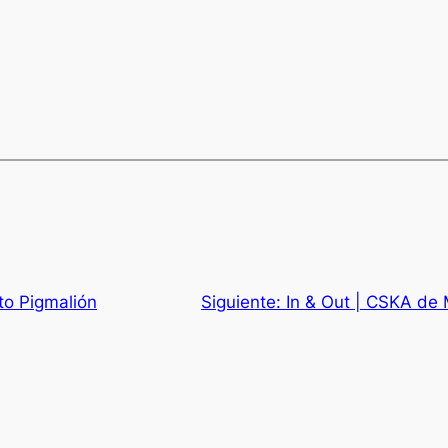
to Pigmalión
Siguiente:
In & Out | CSKA de