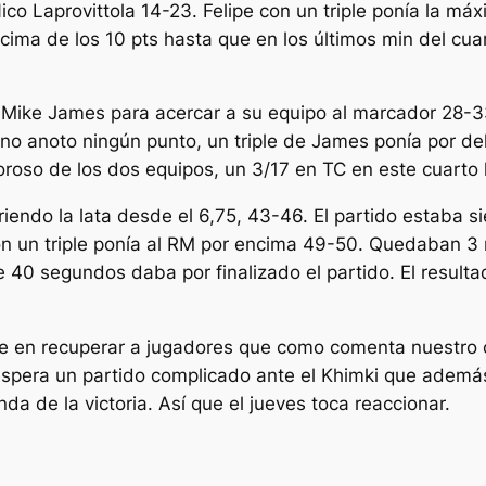
co Laprovittola 14-23. Felipe con un triple ponía la máx
cima de los 10 pts hasta que en los últimos min del cua
Mike James para acercar a su equipo al marcador 28-33
 no anoto ningún punto, un triple de James ponía por de
roso de los dos equipos, un 3/17 en TC en este cuarto 
endo la lata desde el 6,75, 43-46. El partido estaba si
 un triple ponía al RM por encima 49-50. Quedaban 3 m
de 40 segundos daba por finalizado el partido. El result
rse en recuperar a jugadores que como comenta nuestro
 espera un partido complicado ante el Khimki que ademá
da de la victoria. Así que el jueves toca reaccionar.