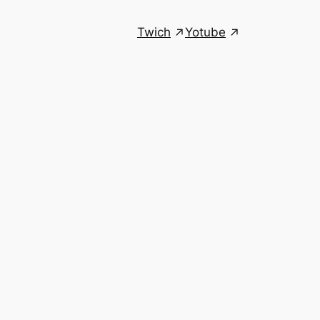
Twich
Yotube