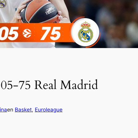
105-75 Real Madrid
ina
en
Basket
, 
Euroleague