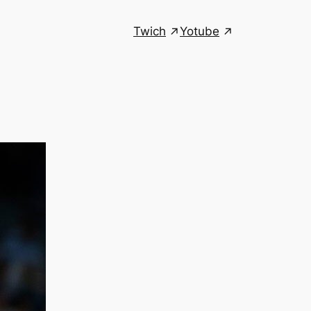
Twich
Yotube