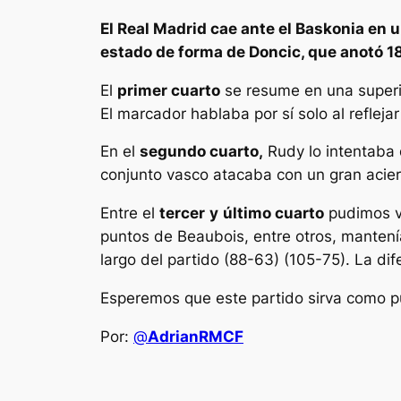
El Real Madrid cae ante el Baskonia en u
estado de forma de Doncic, que anotó 18
El
primer cuarto
se resume en una superio
El marcador hablaba por sí solo al refleja
En el
segundo cuarto,
Rudy lo intentaba d
conjunto vasco atacaba con un gran acier
Entre el
tercer
y
último cuarto
pudimos ve
puntos de Beaubois, entre otros, mantenían
largo del partido (88-63) (105-75). La dif
Esperemos que este partido sirva como pun
Por:
@
AdrianRMCF