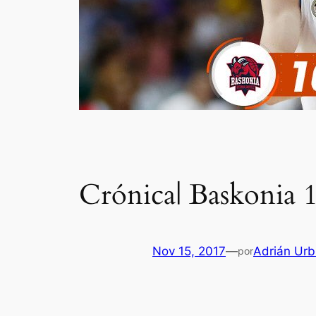
Crónica| Baskonia 
Nov 15, 2017
—
Adrián Urb
por