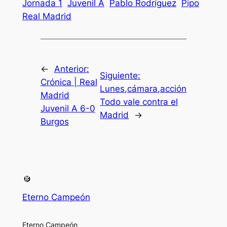
Jornada 1
Juvenil A
Pablo Rodríguez
Pipo
Real Madrid
←
Anterior:
Siguiente:
Crónica | Real
Lunes,cámara,acción
Madrid
Todo vale contra el
Juvenil A 6-0
Madrid
→
Burgos
Eterno Campeón
Eterno Campeón