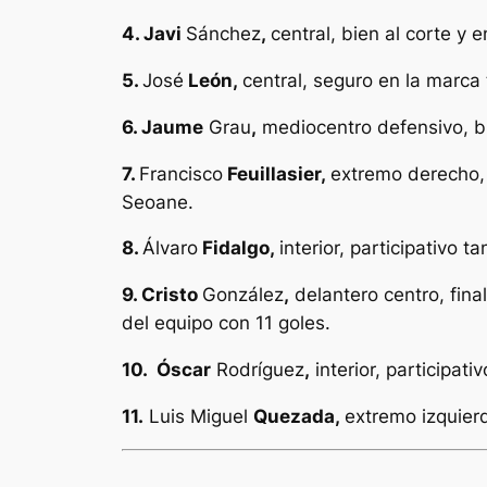
4. Javi
Sánchez
,
central, bien al corte y
5.
José
León
,
central, seguro en la marca
6. Jaume
Grau
,
mediocentro defensivo, bi
7.
Francisco
Feuillasier,
extremo derecho, 
Seoane.
8.
Álvaro
Fidalgo,
interior, participativo 
9. Cristo
González
,
delantero centro, fina
del equipo con 11 goles.
10. Óscar
Rodríguez
,
interior, participat
11.
Luis Miguel
Quezada,
extremo izquier