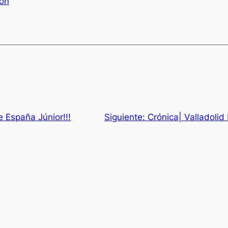
lón
 España Júnior!!!
Siguiente:
Crónica| Valladolid 