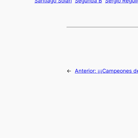
Santiago Solari
Segunda B
Sergio Regui
←
Anterior:
¡¡¡Campeones de