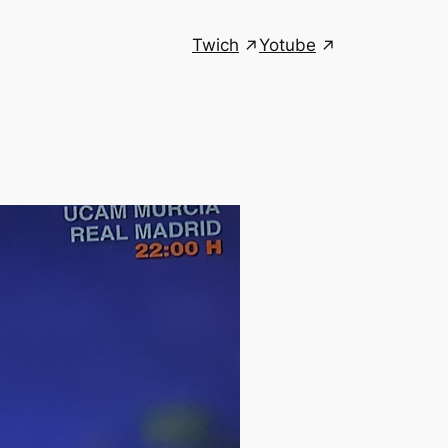
Twich
Yotube