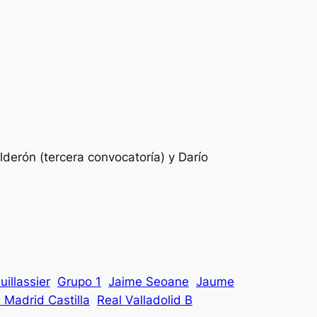
derón (tercera convocatoría) y Darío
illassier
Grupo 1
Jaime Seoane
Jaume
 Madrid Castilla
Real Valladolid B