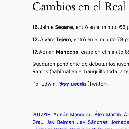
Cambios en el Real 
16.
Jaime
Seoane
, entró en el minuto 66 p
12.
Álvaro
Tejero
,
entró en el minuto 79 po
17.
Adrián
Mancebo
, entró en el minuto 
Quedaron pendiente de debutar los juveni
Ramos (habitual en el banquillo toda la 
Por Edwin,
@
sv_uceda
(Twitter)
2017/18
Adrián Mancebo
Álex Martín
Ál
Grau
Javi Belman
Javi Sánchez
Jornad