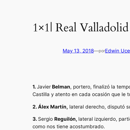
1×1| Real Valladolid
May 13, 2018
—
Edwin Uc
por
1.
Javier
Belman
, portero, finalizó la te
Castilla y atento en cada ocasión que le to
2. Álex Martín,
lateral derecho, disputó s
3.
Sergio
Reguilón,
lateral izquierdo, par
como nos tiene acostumbrado.