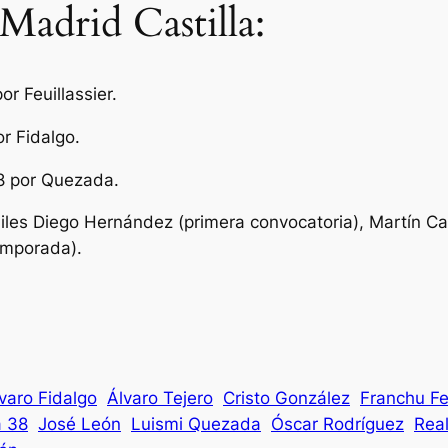
Madrid Castilla:
or Feuillassier.
r Fidalgo.
88 por Quezada.
les Diego Hernández (primera convocatoria), Martín Cal
temporada).
varo Fidalgo
Álvaro Tejero
Cristo González
Franchu Feu
a 38
José León
Luismi Quezada
Óscar Rodríguez
Real