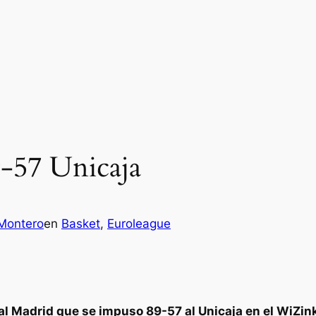
9-57 Unicaja
 Montero
en
Basket
, 
Euroleague
eal Madrid que se impuso 89-57 al Unicaja en el WiZin