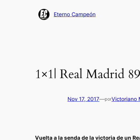
Saltar
al
Eterno Campeón
contenido
1×1| Real Madrid 8
Nov 17, 2017
—
Victoriano
por
Vuelta a la senda de la victoria de un R