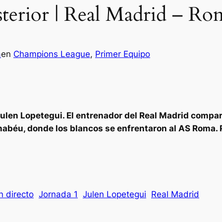
sterior | Real Madrid – Ro
a
en
Champions League
, 
Primer Equipo
Julen Lopetegui. El entrenador del Real Madrid compar
rnabéu, donde los blancos se enfrentaron al AS Roma. 
n directo
Jornada 1
Julen Lopetegui
Real Madrid