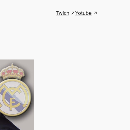
Twich
Yotube