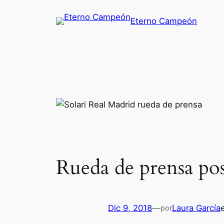
Saltar
Eterno Campeón
al
contenido
Rueda de prensa pos
Dic 9, 2018
—
Laura García
por