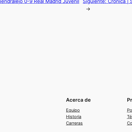
mendralejo 0-9 Real Madrid Juvenil
Siguiente:
Crónica |
→
Acerca de
P
Equipo
Po
Historia
Té
Carreras
Co