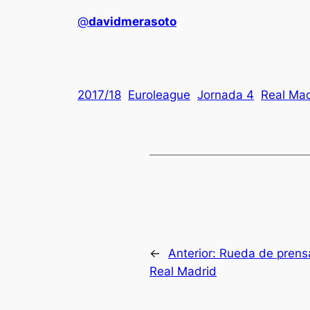
@
davidmerasoto
2017/18
Euroleague
Jornada 4
Real Mad
←
Anterior:
Rueda de prensa
Real Madrid