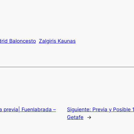
rid Baloncesto
Zalgiris Kaunas
 previa| Fuenlabrada –
Siguiente:
Previa y Posible 
Getafe
→