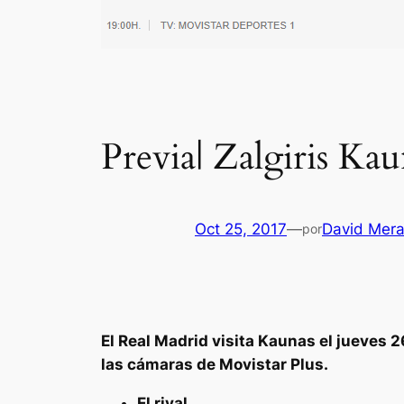
Previa| Zalgiris Ka
Oct 25, 2017
—
David Mer
por
El Real Madrid visita Kaunas el jueves 2
las cámaras de Movistar Plus.
El rival