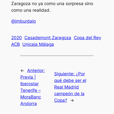
Zaragoza no ya como una sorpresa sino
como una realidad.
@jmburdalo
2020
Casademont Zaragoza
Copa del Rey
ACB
Unicaja Málaga
←
Anterior:
Siguiente:
¿Por
Previa |
qué debe ser el
Iberostar
Real Madrid
Tenerife –
campeón de la
MoraBanc
Copa?
→
Andorra