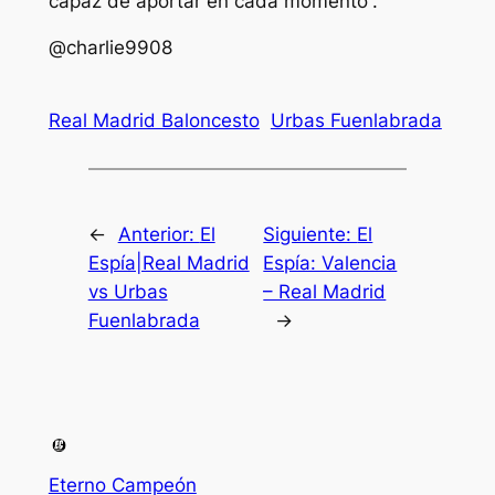
capaz de aportar en cada momento”.
@charlie9908
Real Madrid Baloncesto
Urbas Fuenlabrada
←
Anterior:
El
Siguiente:
El
Espía|Real Madrid
Espía: Valencia
vs Urbas
– Real Madrid
Fuenlabrada
→
Eterno Campeón