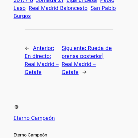
2017/18
Jornada 21
Liga Endesa
Pablo
Laso
Real Madrid Baloncesto
San Pablo
Burgos
←
Anterior:
Siguiente:
Rueda de
En directo:
prensa posterior|
Real Madrid –
Real Madrid –
Getafe
Getafe
→
Eterno Campeón
Eterno Campeón