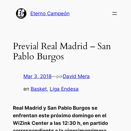
Saltar
al
Eterno Campeón
contenido
Previa| Real Madrid – San
Pablo Burgos
Mar 3, 2018
—
David Mera
por
en
Basket
, 
Liga Endesa
Real Madrid y San Pablo Burgos se
enfrentan este próximo domingo en el
WiZink Center a las 12:30 h, en partido
correspondiente a la vigesimoprimera