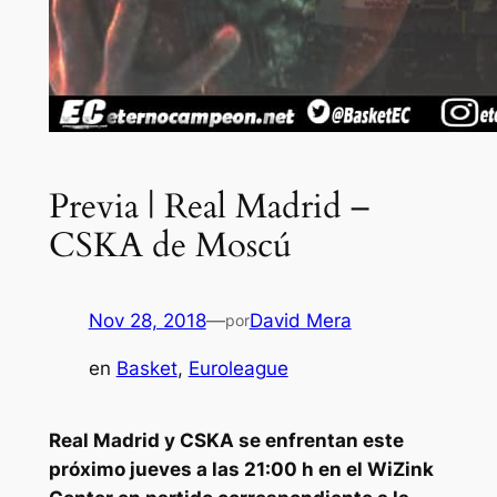
Previa | Real Madrid –
CSKA de Moscú
Nov 28, 2018
—
David Mera
por
en
Basket
, 
Euroleague
Real Madrid y CSKA se enfrentan este
próximo jueves a las 21:00 h en el WiZink