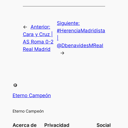
Siguiente:
←
Anterior:
#HerenciaMadridista
Cara y Cruz |
|
AS Roma 0-2
@DbenavidesMReal
Real Madrid
→
Eterno Campeón
Eterno Campeón
Acerca de
Privacidad
Social