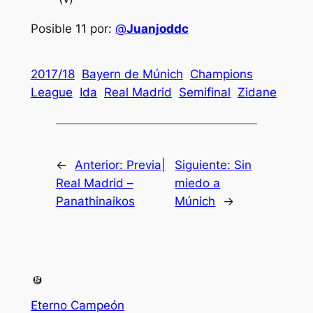
Posible 11 por:
@
Juanjoddc
2017/18
Bayern de Múnich
Champions
League
Ida
Real Madrid
Semifinal
Zidane
←
Anterior:
Previa|
Siguiente:
Sin
Real Madrid –
miedo a
Panathinaikos
Múnich
→
Eterno Campeón