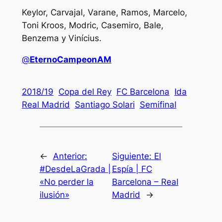
Keylor, Carvajal, Varane, Ramos, Marcelo,
Toni Kroos, Modric, Casemiro, Bale,
Benzema y Vinícius.
@
EternoCampeonAM
2018/19
Copa del Rey
FC Barcelona
Ida
Real Madrid
Santiago Solari
Semifinal
←
Anterior:
Siguiente:
El
#DesdeLaGrada |
Espía | FC
«No perder la
Barcelona – Real
ilusión»
Madrid
→