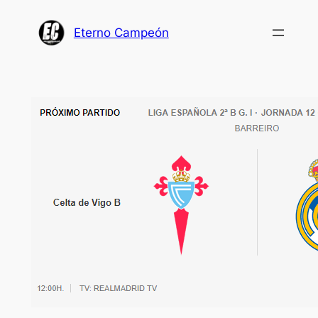
Saltar
al
Eterno Campeón
contenido