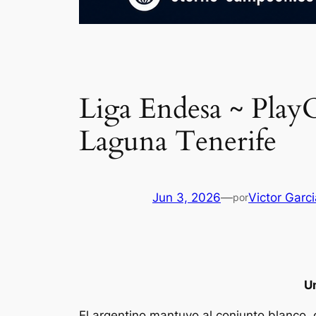
Liga Endesa ~ PlayO
Laguna Tenerife
Jun 3, 2026
—
Victor Garci
por
Un
El argentino mantuvo al conjunto blanco, 