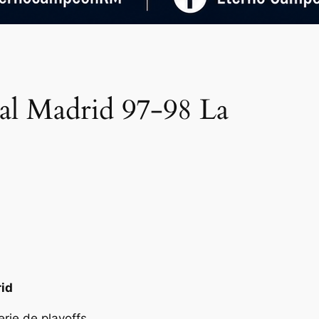
eal Madrid 97-98 La
rid
erie de playoffs