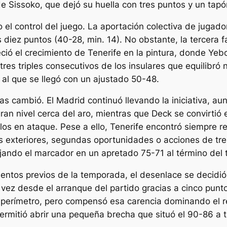
 Sissoko, que dejó su huella con tres puntos y un tapó
 el control del juego. La aportación colectiva de juga
s diez puntos (40-28, min. 14). No obstante, la tercera f
eció el crecimiento de Tenerife en la pintura, donde Ye
res triples consecutivos de los insulares que equilibró
 al que se llegó con un ajustado 50-48.
as cambió. El Madrid continuó llevando la iniciativa, au
ran nivel cerca del aro, mientras que Deck se convirtió
llos en ataque. Pese a ello, Tenerife encontró siempre 
os exteriores, segundas oportunidades o acciones de tr
ejando el marcador en un apretado 75-71 al término del t
entos previos de la temporada, el desenlace se decidió
a vez desde el arranque del partido gracias a cinco punt
 perímetro, pero compensó esa carencia dominando el r
mitió abrir una pequeña brecha que situó el 90-86 a tr