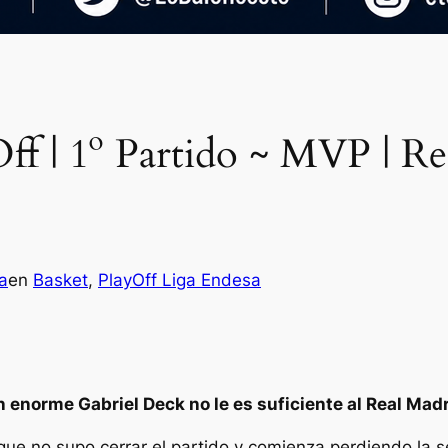
ff | 1º Partido ~ MVP | R
a
en
Basket
, 
PlayOff Liga Endesa
 enorme Gabriel Deck no le es suficiente al Real Mad
que no supo cerrar el partido y comienza perdiendo la s