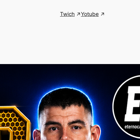
Twich
Yotube