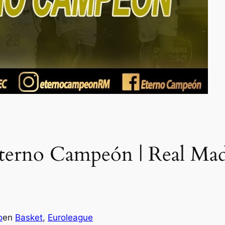
terno Campeón | Real Mad
o
en
Basket
, 
Euroleague