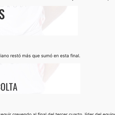
iano restó más que sumó en esta final.
eguir creyendo al final del tercer cuarto, líder del equ