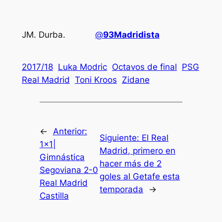
JM. Durba.
@
93Madridista
2017/18
Luka Modric
Octavos de final
PSG
Real Madrid
Toni Kroos
Zidane
←
Anterior:
Siguiente:
El Real
1×1|
Madrid, primero en
Gimnástica
hacer más de 2
Segoviana 2-0
goles al Getafe esta
Real Madrid
temporada
→
Castilla