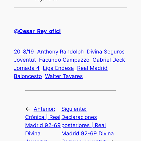
@
Cesar_Rey_ofici
2018/19
Anthony Randolph
Divina Seguros
Joventut
Facundo Campazzo
Gabriel Deck
Jornada 4
Liga Endesa
Real Madrid
Baloncesto
Walter Tavares
←
Anterior:
Siguiente:
Crónica | Real
Declaraciones
Madrid 92-69
posteriores | Real
Divina
Madrid 92-69 Divina