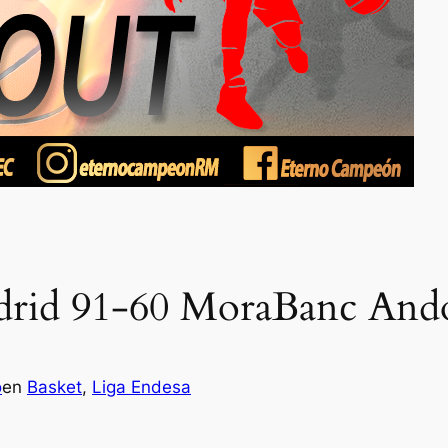
adrid 91-60 MoraBanc And
o
en
Basket
, 
Liga Endesa