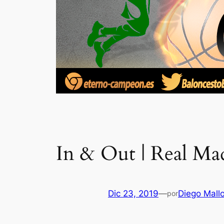
In & Out | Real M
Dic 23, 2019
—
Diego Mall
por