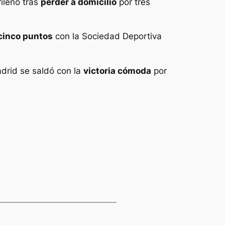
rileño tras
perder a domicilio
por tres
cinco puntos
con la Sociedad Deportiva
adrid se saldó con la
victoria cómoda
por