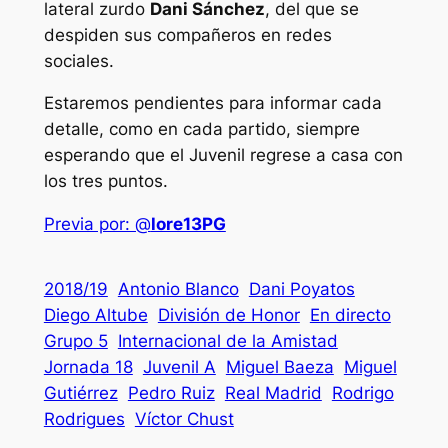
lateral zurdo
Dani Sánchez
, del que se
despiden sus compañeros en redes
sociales.
Estaremos pendientes para informar cada
detalle, como en cada partido, siempre
esperando que el Juvenil regrese a casa con
los tres puntos.
Previa por: @
lore13PG
2018/19
Antonio Blanco
Dani Poyatos
Diego Altube
División de Honor
En directo
Grupo 5
Internacional de la Amistad
Jornada 18
Juvenil A
Miguel Baeza
Miguel
Gutiérrez
Pedro Ruiz
Real Madrid
Rodrigo
Rodrigues
Víctor Chust