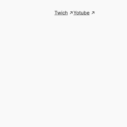
Twich
Yotube