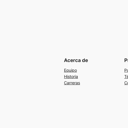
Acerca de
P
Equipo
Po
Historia
T
Carreras
C