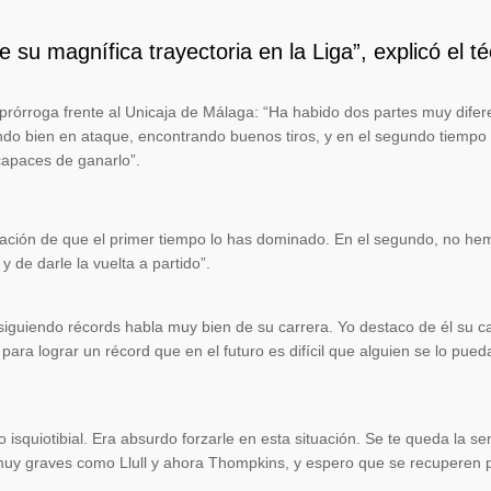
su magnífica trayectoria en la Liga”, explicó el té
prórroga frente al Unicaja de Málaga: “Ha habido dos partes muy difer
ando bien en ataque, encontrando buenos tiros, y en el segundo tiemp
capaces de ganarlo”.
ación de que el primer tiempo lo has dominado. En el segundo, no hem
y de darle la vuelta a partido”.
siguiendo récords habla muy bien de su carrera. Yo destaco de él su c
ara lograr un récord que en el futuro es difícil que alguien se lo pueda
 isquiotibial. Era absurdo forzarle en esta situación. Se te queda la s
muy graves como Llull y ahora Thompkins, y espero que se recuperen p