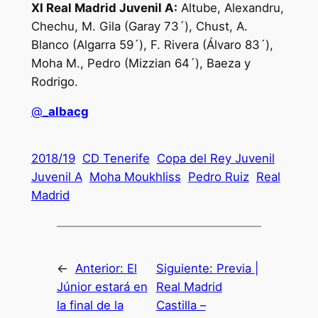
XI Real Madrid Juvenil A:
Altube, Alexandru,
Chechu, M. Gila (Garay 73´), Chust, A.
Blanco (Algarra 59´), F. Rivera (Álvaro 83´),
Moha M., Pedro (Mizzian 64´), Baeza y
Rodrigo.
@
_albacg
2018/19
CD Tenerife
Copa del Rey Juvenil
Juvenil A
Moha Moukhliss
Pedro Ruiz
Real
Madrid
←
Anterior:
El
Siguiente:
Previa |
Júnior estará en
Real Madrid
la final de la
Castilla –