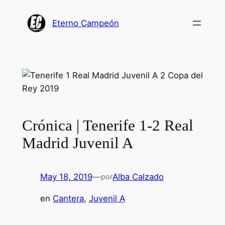
Saltar
al
Eterno Campeón
contenido
Crónica | Tenerife 1-2 Real
Madrid Juvenil A
May 18, 2019
—
Alba Calzado
por
en
Cantera
, 
Juvenil A