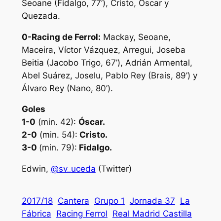
Seoane (Fidalgo, 77’), Cristo, Óscar y
Quezada.
0-Racing de Ferrol:
Mackay, Seoane,
Maceira, Víctor Vázquez, Arregui, Joseba
Beitia (Jacobo Trigo, 67’), Adrián Armental,
Abel Suárez, Joselu, Pablo Rey (Brais, 89’) y
Álvaro Rey (Nano, 80’).
Goles
1-0
(min. 42):
Óscar.
2-0
(min. 54):
Cristo.
3-0
(min. 79):
Fidalgo.
Edwin,
@sv_uceda
(Twitter)
2017/18
Cantera
Grupo 1
Jornada 37
La
Fábrica
Racing Ferrol
Real Madrid Castilla