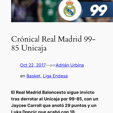
Crónica| Real Madrid 99-
85 Unicaja
Oct 22, 2017
—
Adrián Urbina
por
en
Basket
, 
Liga Endesa
El Real Madrid Baloncesto sigue invicto
tras derrotar al Unicaja por 99-85, con un
Jaycee Carroll que anotó 29 puntos y un
Luka Doncic que acabó con 18.