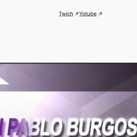
Twich
Yotube