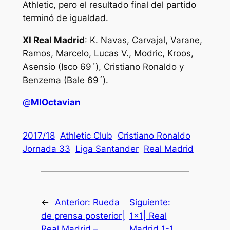
Athletic, pero el resultado final del partido
terminó de igualdad.
XI Real Madrid
: K. Navas, Carvajal, Varane,
Ramos, Marcelo, Lucas V., Modric, Kroos,
Asensio (Isco 69´), Cristiano Ronaldo y
Benzema (Bale 69´).
@
MlOctavian
2017/18
Athletic Club
Cristiano Ronaldo
Jornada 33
Liga Santander
Real Madrid
←
Anterior:
Rueda
Siguiente:
de prensa posterior|
1×1| Real
Real Madrid –
Madrid 1-1