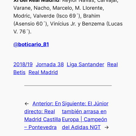
Varane, Nacho, Marcelo, M. Llorente,
Modric, Valverde (Isco 69´), Brahim
(Asensio 60´), Vinícius Jr. y Benzema (Lucas
V. 76´).
@
boticario_81
2018/19
Jornada 38
Liga Santander
Real
Betis
Real Madrid
←
Anterior:
En
Siguiente:
El Júnior
directo: Real
también arrasa en
Madrid Castilla
Europa | Campeón
– Pontevedra
del Adidas NGT
→