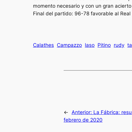
momento necesario y con un gran acierto 
Final del partido: 96-78 favorable al Rea
Calathes
Campazzo
laso
Pitino
rudy
t
←
Anterior:
La Fábrica: res
febrero de 2020