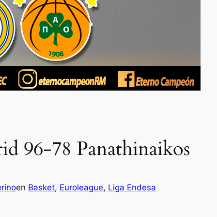
rid 96-78 Panathinaikos
rino
en
Basket
, 
Euroleague
, 
Liga Endesa