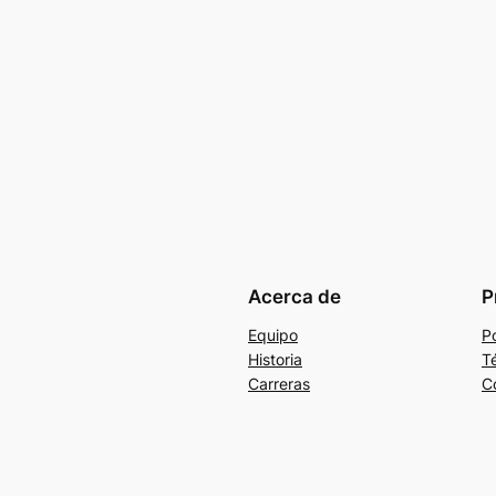
Acerca de
P
Equipo
Po
Historia
T
Carreras
C