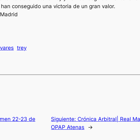
han conseguido una victoria de un gran valor.
l Madrid
avares
trey
umen 22-23 de
Siguiente:
Crónica Arbitral| Real M
OPAP Atenas
→